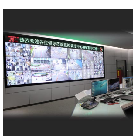
公司新闻
| 2025-12-11
科技赋能强军 屡创中标佳绩——深圳富晋
天维公司连续斩获多项…
公司新闻
| 2025-12-09
富晋天维承建的解放军某部数据中心动力
环境综合系统工程项目顺…
公司新闻
| 2026-05-21
军队资产管理变革：从“静态账本”到“动态
战力”