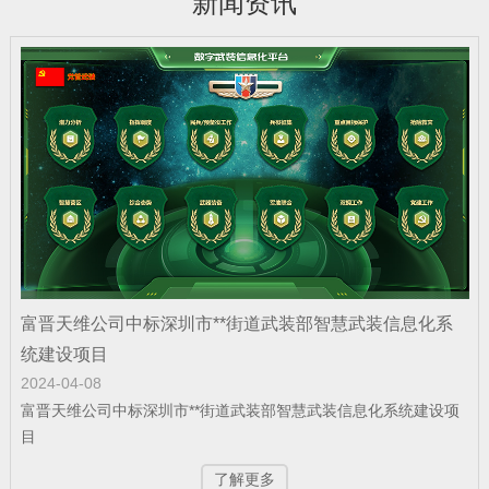
新闻资讯
公司新闻
| 2025-12-22
富晋天维公司承建某地智慧国防动员（人
防）指挥信息化平台投入…
公司新闻
| 2025-12-19
富晋天维公司介绍
公司新闻
| 2025-12-15
富晋天维公司中标深圳市**街道武装部智慧武装信息化系
捷报！富晋天维海军某部军舰演训信息化
统建设项目
平台顺利通过验收
2024-04-08
富晋天维公司中标深圳市**街道武装部智慧武装信息化系统建设项
目
公司新闻
| 2025-12-15
了解更多