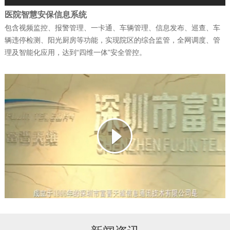
医院智慧安保信息系统
公司新闻
| 2026-02-07
包含视频监控、报警管理、一卡通、车辆管理、信息发布、巡查、车
辆违停检测、阳光厨房等功能，实现院区的综合监管，全网调度、管
捷报！富晋天维连续中标两个军队核心信
理及智能化应用，达到“四维一体”安全管控。
息化项目
公司新闻
| 2026-01-13
武警综合指挥信息化平台成功试运行
公司新闻
| 2026-01-12
科技赋能强军 ——深圳富晋天维信息通讯
技术有限公司承建解放…