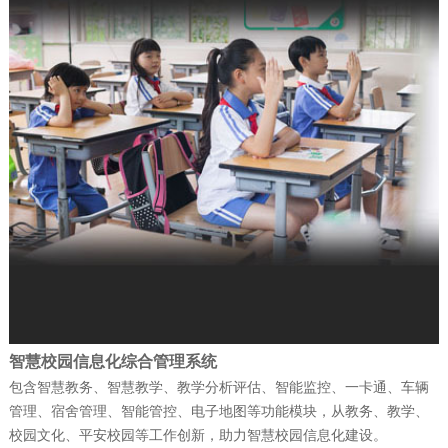
防）指挥信息化平台投入…
公司新闻
| 2025-12-19
富晋天维公司介绍
公司新闻
| 2025-12-15
捷报！富晋天维海军某部军舰演训信息化
平台顺利通过验收
公司新闻
| 2025-12-15
智慧校园信息化综合管理系统
赋能“东数西算” 筑就丝路算力底座——富
包含智慧教务、智慧教学、教学分析评估、智能监控、一卡通、车辆
管理、宿舍管理、智能管控、电子地图等功能模块，从教务、教学、
晋天维承建的新疆某…
校园文化、平安校园等工作创新，助力智慧校园信息化建设。