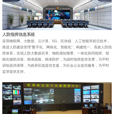
富晋天维公司介绍
公司新闻
| 2025-12-15
捷报！富晋天维海军某部军舰演训信息化
人防指挥信息系统
平台顺利通过验收
采用物联网、大数据、云计算、5G、区块链、人工智能等前沿技术，
推进人防建设管理“数字化、网络化、智能化”，构建统一、高效人防指
挥体系，实现人防大数据共享、物联感知预警、一体化协同指挥、智
能化辅助决策、精准疏散、精准防护，为战时指挥提供支撑，为平时
公司新闻
| 2025-12-15
训练提供保障，为政府应急提供支援，为社会公众提供服务，为平时
赋能“东数西算” 筑就丝路算力底座——富
监管提供支持。
晋天维承建的新疆某…
公司新闻
| 2025-12-11
科技赋能强军 屡创中标佳绩——深圳富晋