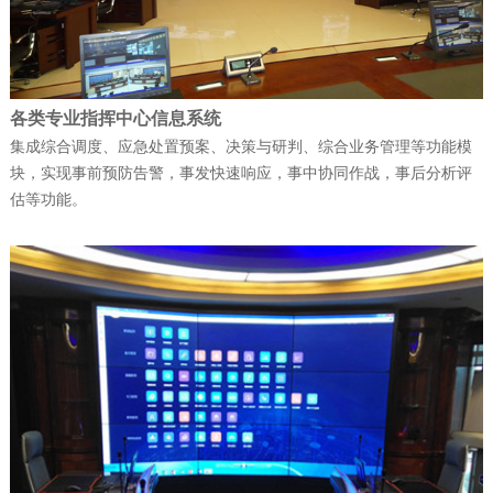
天维公司连续斩获多项…
公司新闻
| 2025-12-09
各类专业指挥中心信息系统
富晋天维承建的解放军某部数据中心动力
集成综合调度、应急处置预案、决策与研判、综合业务管理等功能模
环境综合系统工程项目顺…
块，实现事前预防告警，事发快速响应，事中协同作战，事后分析评
估等功能。
公司新闻
| 2026-05-21
军队资产管理变革：从“静态账本”到“动态
战力”
公司新闻
| 2026-02-07