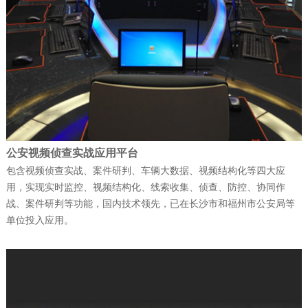
捷报！富晋天维连续中标两个军队核心信
息化项目
公司新闻
| 2026-01-13
武警综合指挥信息化平台成功试运行
公安视频侦查实战应用平台
公司新闻
| 2026-01-12
包含视频侦查实战、案件研判、车辆大数据、视频结构化等四大应
科技赋能强军 ——深圳富晋天维信息通讯
用，实现实时监控、视频结构化、线索收集、侦查、防控、协同作
战、案件研判等功能，国内技术领先，已在长沙市和福州市公安局等
技术有限公司承建解放…
单位投入应用。
公司新闻
| 2025-12-22
富晋天维公司承建某地智慧国防动员（人