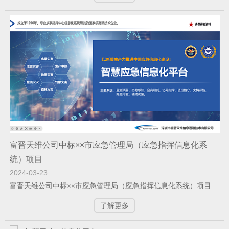
赋能“东数西算” 筑就丝路算力底座——富
晋天维承建的新疆某…
公司新闻
| 2025-12-11
科技赋能强军 屡创中标佳绩——深圳富晋
天维公司连续斩获多项…
富晋天维公司中标××市应急管理局（应急指挥信息化系
公司新闻
| 2025-12-09
统）项目
富晋天维承建的解放军某部数据中心动力
2024-03-23
环境综合系统工程项目顺…
富晋天维公司中标××市应急管理局（应急指挥信息化系统）项目
了解更多