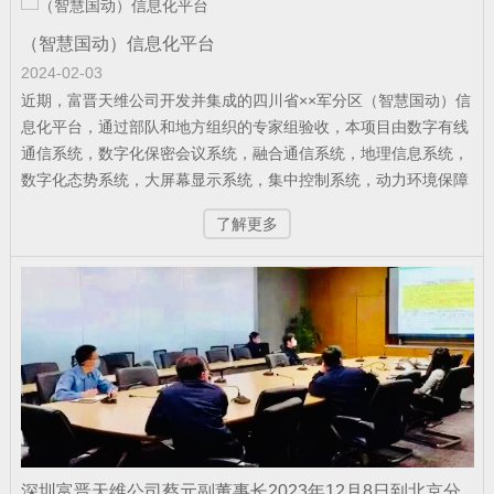
公司新闻
| 2026-05-21
（智慧国动）信息化平台
军队资产管理变革：从“静态账本”到“动态
2024-02-03
战力”
近期，富晋天维公司开发并集成的四川省××军分区（智慧国动）信
息化平台，通过部队和地方组织的专家组验收，本项目由数字有线
通信系统，数字化保密会议系统，融合通信系统，地理信息系统，
数字化态势系统，大屏幕显示系统，集中控制系统，动力环境保障
公司新闻
| 2026-02-07
系统等组成，该工程是四川省国防动员部门的示范项目，系统平台
捷报！富晋天维连续中标两个军队核心信
了解更多
的功能技术得到军队首长和地方领导的高度肯定。
息化项目
公司新闻
| 2026-01-13
武警综合指挥信息化平台成功试运行
公司新闻
| 2026-01-12
深圳富晋天维公司蔡元副董事长2023年12月8日到北京分