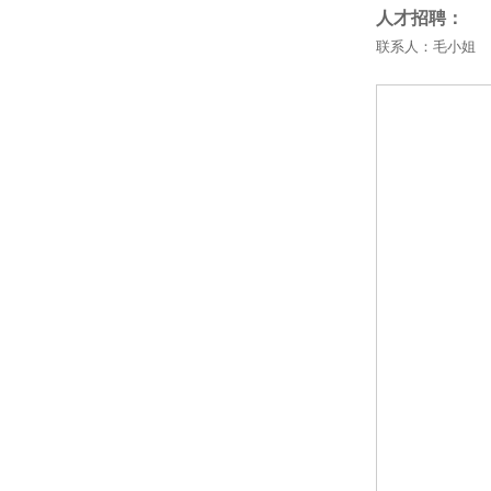
微型合成孔径雷达
人才招聘：
现场3D物证重建系统
联系人：毛小姐 075
智能激光探测仪
4G可视化移动通信指挥系统
夜视仪
技侦产品