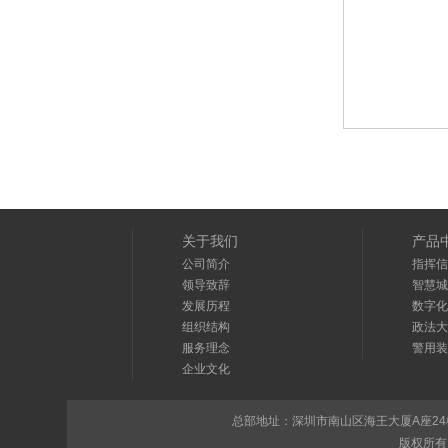
关于我们
产品
公司简介
指挥信
领导致辞
智慧城
发展历程
数字化
组织结构
政法大
服务理念
警用装
企业文化
总部地址：深圳市南山区海王大厦A座24楼 总部电话
版权所有