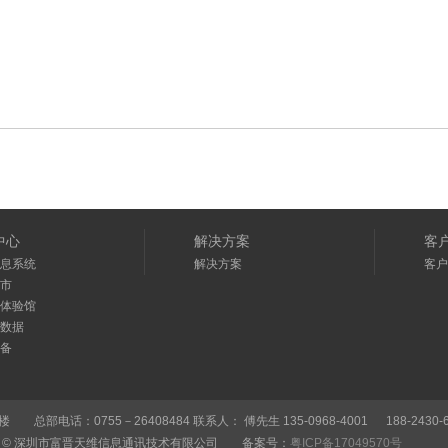
客户案例
中心
解决方案
客
息系统
解决方案
客户
市
体验馆
数据
备
：0755－26408484 联系人： 傅先生 135-0968-4001 188-2430-6688 E
 © 深圳市富晋天维信息通讯技术有限公司 备案号：
粤ICP备17049570号