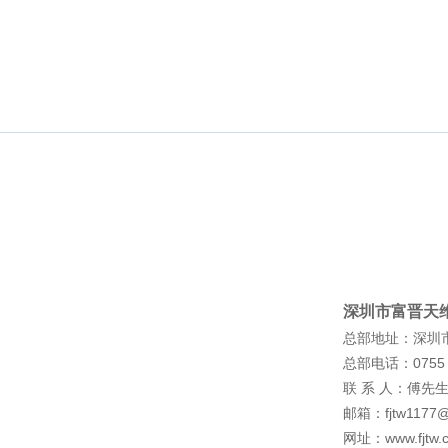
指挥信息系统
智慧
国防动员办公室信息化平台
智慧
机动指挥通信车
社区
国防动员信息化平台
智慧
人防指挥信息系统
医院
公安指挥中心信息化系统
信息
公安“三台合一”通信指挥调度系统
智能
消防应急救援指挥中心系统
三维仿真演练演习系统
数据中心（机房）整体解决方案
政府应急联动指挥系统
军队多媒体指挥调度系统
深圳市富晋天
武装警察部队信息化系统
多媒体融合通信系统
总部地址：深圳市
移动通信指挥车
总部电话：0755－2
警用装备
联 系 人：傅先生 1
手机信息取证分析仪
邮箱：fjtw1177@v
六旋翼无人机
网址：
www.fjtw.