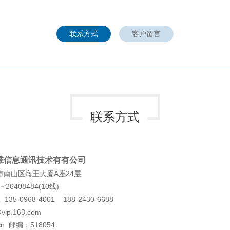
城市
数字化体验馆
城市管理系统
公共安全体验馆设计
联系方式
客户留言
楼宇智能化管理系统
消防应急救援体验馆设计
校园信息化综合管理系统
人民防空宣传教育体验馆设计
智慧安保信息系统
智慧党建体验馆设计
化网络安全系统
大数据体验馆设计
化综合管控系统
联系方式
维信息通讯技术有有公司
南山区海王大厦A座24层
6408484(10线)
35-0968-4001 188-2430-6688
ip.163.com
cn
邮编：518054