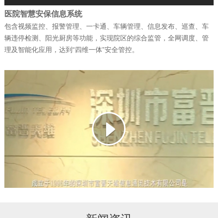
医院智慧安保信息系统
包含视频监控、报警管理、一卡通、车辆管理、信息发布、巡查、车
公司新闻
| 2026-02-07
辆违停检测、阳光厨房等功能，实现院区的综合监管，全网调度、管
捷报！富晋天维连续中标两个军队核心信
理及智能化应用，达到“四维一体”安全管控。
息化项目
公司新闻
| 2026-01-13
武警综合指挥信息化平台成功试运行
公司新闻
| 2026-01-12
科技赋能强军 ——深圳富晋天维信息通讯
技术有限公司承建解放…