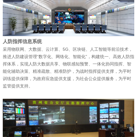
富晋天维公司介绍
公司新闻
| 2025-12-15
捷报！富晋天维海军某部军舰演训信息化
人防指挥信息系统
采用物联网、大数据、云计算、5G、区块链、人工智能等前沿技术，
平台顺利通过验收
推进人防建设管理“数字化、网络化、智能化”，构建统一、高效人防指
挥体系，实现人防大数据共享、物联感知预警、一体化协同指挥、智
能化辅助决策、精准疏散、精准防护，为战时指挥提供支撑，为平时
公司新闻
| 2025-12-15
训练提供保障，为政府应急提供支援，为社会公众提供服务，为平时
监管提供支持。
赋能“东数西算” 筑就丝路算力底座——富
晋天维承建的新疆某…
公司新闻
| 2025-12-11
科技赋能强军 屡创中标佳绩——深圳富晋