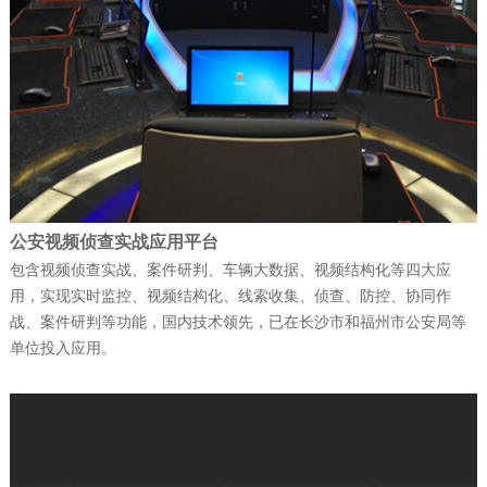
捷报！富晋天维连续中标两个军队核心信
息化项目
公司新闻
| 2026-01-13
武警综合指挥信息化平台成功试运行
公安视频侦查实战应用平台
包含视频侦查实战、案件研判、车辆大数据、视频结构化等四大应
公司新闻
| 2026-01-12
用，实现实时监控、视频结构化、线索收集、侦查、防控、协同作
科技赋能强军 ——深圳富晋天维信息通讯
战、案件研判等功能，国内技术领先，已在长沙市和福州市公安局等
技术有限公司承建解放…
单位投入应用。
公司新闻
| 2025-12-22
富晋天维公司承建某地智慧国防动员（人