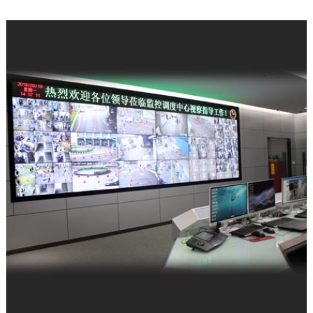
公司新闻
| 2025-12-11
科技赋能强军 屡创中标佳绩——深圳富晋
天维公司连续斩获多项…
公司新闻
| 2025-12-09
富晋天维承建的解放军某部数据中心动力
环境综合系统工程项目顺…
公司新闻
| 2026-05-21
军队资产管理变革：从“静态账本”到“动态
战力”