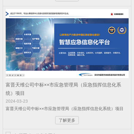
公司新闻
| 2025-12-15
赋能“东数西算” 筑就丝路算力底座——富
晋天维承建的新疆某…
公司新闻
| 2025-12-11
科技赋能强军 屡创中标佳绩——深圳富晋
天维公司连续斩获多项…
富晋天维公司中标××市应急管理局（应急指挥信息化系
公司新闻
| 2025-12-09
统）项目
富晋天维承建的解放军某部数据中心动力
2024-03-23
富晋天维公司中标××市应急管理局（应急指挥信息化系统）项目
环境综合系统工程项目顺…
了解更多