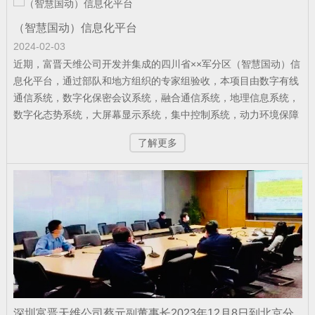
公司新闻
| 2026-05-21
（智慧国动）信息化平台
军队资产管理变革：从“静态账本”到“动态
2024-02-03
近期，富晋天维公司开发并集成的四川省××军分区（智慧国动）信
战力”
息化平台，通过部队和地方组织的专家组验收，本项目由数字有线
通信系统，数字化保密会议系统，融合通信系统，地理信息系统，
数字化态势系统，大屏幕显示系统，集中控制系统，动力环境保障
公司新闻
| 2026-02-07
系统等组成，该工程是四川省国防动员部门的示范项目，系统平台
了解更多
的功能技术得到军队首长和地方领导的高度肯定。
捷报！富晋天维连续中标两个军队核心信
息化项目
公司新闻
| 2026-01-13
武警综合指挥信息化平台成功试运行
深圳富晋天维公司蔡元副董事长2023年12月8日到北京分
公司新闻
| 2026-01-12