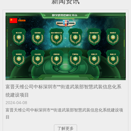
新闻资讯
公司新闻
| 2025-12-22
富晋天维公司承建某地智慧国防动员（人
防）指挥信息化平台投入…
公司新闻
| 2025-12-19
富晋天维公司介绍
富晋天维公司中标深圳市**街道武装部智慧武装信息化系
公司新闻
| 2025-12-15
统建设项目
捷报！富晋天维海军某部军舰演训信息化
2024-04-08
平台顺利通过验收
富晋天维公司中标深圳市**街道武装部智慧武装信息化系统建设项
目
了解更多