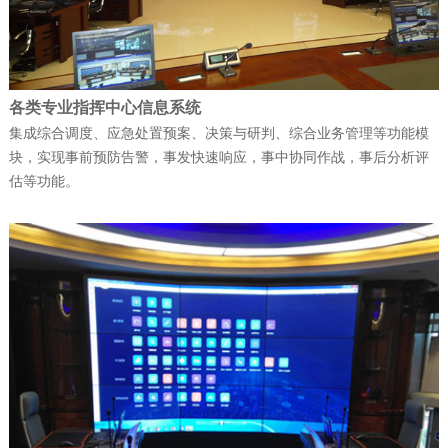
天维公司连续斩获多项…
公司新闻
| 2025-12-09
各类专业指挥中心信息系统
集成综合调度、应急处置预案、决策与研判、综合业务管理等功能模
富晋天维承建的解放军某部数据中心动力
块，实现事前预防告警，事发快速响应，事中协同作战，事后分析评
环境综合系统工程项目顺…
估等功能。
公司新闻
| 2026-05-21
军队资产管理变革：从“静态账本”到“动态
战力”
公司新闻
| 2026-02-07