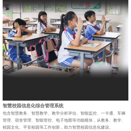
防）指挥信息化平台投入…
公司新闻
| 2025-12-19
富晋天维公司介绍
公司新闻
| 2025-12-15
捷报！富晋天维海军某部军舰演训信息化
平台顺利通过验收
智慧校园信息化综合管理系统
公司新闻
| 2025-12-15
包含智慧教务、智慧教学、教学分析评估、智能监控、一卡通、车辆
赋能“东数西算” 筑就丝路算力底座——富
管理、宿舍管理、智能管控、电子地图等功能模块，从教务、教学、
晋天维承建的新疆某…
校园文化、平安校园等工作创新，助力智慧校园信息化建设。