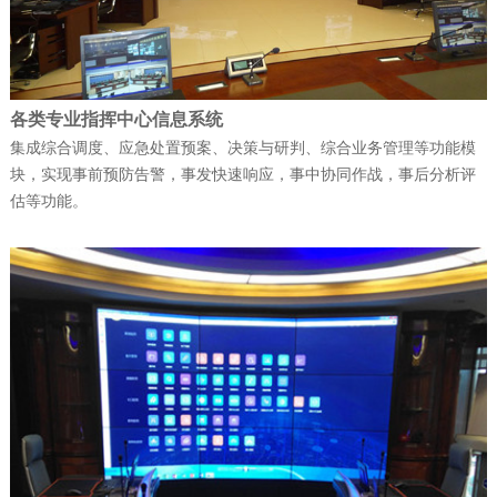
天维公司连续斩获多项…
公司新闻
| 2025-12-09
各类专业指挥中心信息系统
富晋天维承建的解放军某部数据中心动力
集成综合调度、应急处置预案、决策与研判、综合业务管理等功能模
块，实现事前预防告警，事发快速响应，事中协同作战，事后分析评
环境综合系统工程项目顺…
估等功能。
公司新闻
| 2026-05-21
军队资产管理变革：从“静态账本”到“动态
战力”
公司新闻
| 2026-02-07