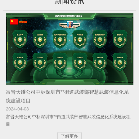
新闻资讯
公司新闻
| 2025-12-22
富晋天维公司承建某地智慧国防动员（人
防）指挥信息化平台投入…
公司新闻
| 2025-12-19
富晋天维公司介绍
公司新闻
| 2025-12-15
富晋天维公司中标深圳市**街道武装部智慧武装信息化系
捷报！富晋天维海军某部军舰演训信息化
统建设项目
2024-04-08
平台顺利通过验收
富晋天维公司中标深圳市**街道武装部智慧武装信息化系统建设项
目
公司新闻
| 2025-12-15
了解更多