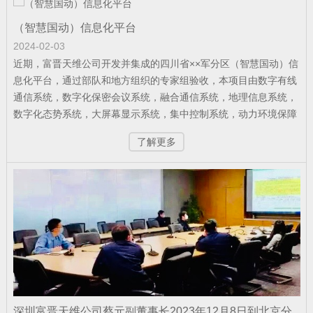
公司新闻
| 2026-05-21
（智慧国动）信息化平台
军队资产管理变革：从“静态账本”到“动态
2024-02-03
战力”
近期，富晋天维公司开发并集成的四川省××军分区（智慧国动）信
息化平台，通过部队和地方组织的专家组验收，本项目由数字有线
通信系统，数字化保密会议系统，融合通信系统，地理信息系统，
数字化态势系统，大屏幕显示系统，集中控制系统，动力环境保障
公司新闻
| 2026-02-07
系统等组成，该工程是四川省国防动员部门的示范项目，系统平台
捷报！富晋天维连续中标两个军队核心信
了解更多
的功能技术得到军队首长和地方领导的高度肯定。
息化项目
公司新闻
| 2026-01-13
武警综合指挥信息化平台成功试运行
公司新闻
| 2026-01-12
深圳富晋天维公司蔡元副董事长2023年12月8日到北京分