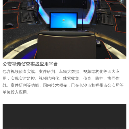
捷报！富晋天维连续中标两个军队核心信
息化项目
公司新闻
| 2026-01-13
武警综合指挥信息化平台成功试运行
公安视频侦查实战应用平台
公司新闻
| 2026-01-12
包含视频侦查实战、案件研判、车辆大数据、视频结构化等四大应
科技赋能强军 ——深圳富晋天维信息通讯
用，实现实时监控、视频结构化、线索收集、侦查、防控、协同作
战、案件研判等功能，国内技术领先，已在长沙市和福州市公安局等
技术有限公司承建解放…
单位投入应用。
公司新闻
| 2025-12-22
富晋天维公司承建某地智慧国防动员（人