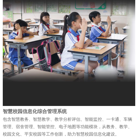
防）指挥信息化平台投入…
公司新闻
| 2025-12-19
富晋天维公司介绍
公司新闻
| 2025-12-15
捷报！富晋天维海军某部军舰演训信息化
平台顺利通过验收
公司新闻
| 2025-12-15
智慧校园信息化综合管理系统
赋能“东数西算” 筑就丝路算力底座——富
包含智慧教务、智慧教学、教学分析评估、智能监控、一卡通、车辆
管理、宿舍管理、智能管控、电子地图等功能模块，从教务、教学、
晋天维承建的新疆某…
校园文化、平安校园等工作创新，助力智慧校园信息化建设。