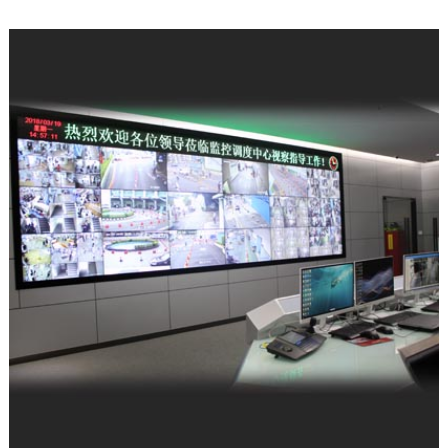
公司新闻
| 2025-12-11
科技赋能强军 屡创中标佳绩——深圳富晋
天维公司连续斩获多项…
公司新闻
| 2025-12-09
富晋天维承建的解放军某部数据中心动力
环境综合系统工程项目顺…
公司新闻
| 2026-05-21
军队资产管理变革：从“静态账本”到“动态
战力”