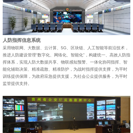
富晋天维公司介绍
公司新闻
| 2025-12-15
捷报！富晋天维海军某部军舰演训信息化
人防指挥信息系统
平台顺利通过验收
采用物联网、大数据、云计算、5G、区块链、人工智能等前沿技术，
推进人防建设管理“数字化、网络化、智能化”，构建统一、高效人防指
挥体系，实现人防大数据共享、物联感知预警、一体化协同指挥、智
能化辅助决策、精准疏散、精准防护，为战时指挥提供支撑，为平时
公司新闻
| 2025-12-15
训练提供保障，为政府应急提供支援，为社会公众提供服务，为平时
赋能“东数西算” 筑就丝路算力底座——富
监管提供支持。
晋天维承建的新疆某…
公司新闻
| 2025-12-11
科技赋能强军 屡创中标佳绩——深圳富晋