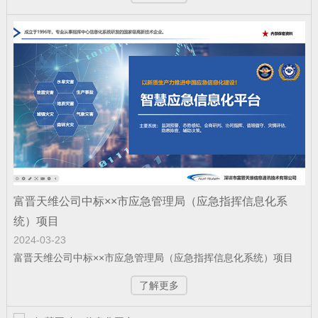
赋能“东数西算” 筑就丝路算力底座——富
晋天维承建的新疆某…
公司新闻
| 2025-12-11
科技赋能强军 屡创中标佳绩——深圳富晋
天维公司连续斩获多项…
富晋天维公司中标××市应急管理局（应急指挥信息化系
公司新闻
| 2025-12-09
统）项目
富晋天维承建的解放军某部数据中心动力
2024-03-23
环境综合系统工程项目顺…
富晋天维公司中标××市应急管理局（应急指挥信息化系统）项目
了解更多