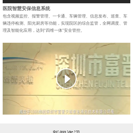
医院智慧安保信息系统
包含视频监控、报警管理、一卡通、车辆管理、信息发布、巡查、车
公司新闻
| 2026-02-07
辆违停检测、阳光厨房等功能，实现院区的综合监管，全网调度、管
捷报！富晋天维连续中标两个军队核心信
理及智能化应用，达到“四维一体”安全管控。
息化项目
公司新闻
| 2026-01-13
武警综合指挥信息化平台成功试运行
公司新闻
| 2026-01-12
科技赋能强军 ——深圳富晋天维信息通讯
技术有限公司承建解放…