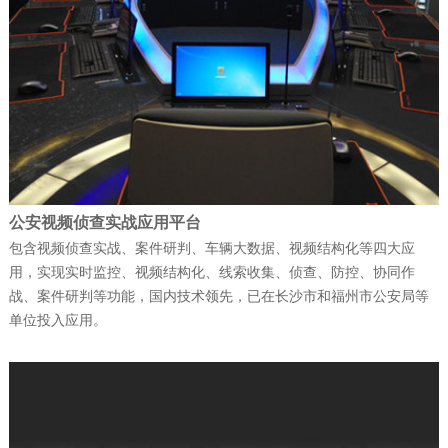
捷报！富晋天维连续中标两个军队核心信
息化项目
公司新闻
| 2026-01-13
武警综合指挥信息化平台成功试运行
公安视频侦查实战应用平台
公司新闻
| 2026-01-12
包含视频侦查实战、案件研判、车辆大数据、视频结构化等四大应
科技赋能强军 ——深圳富晋天维信息通讯
用，实现实时监控、视频结构化、线索收集、侦查、防控、协同作
战、案件研判等功能，国内技术领先，已在长沙市和福州市公安局等
技术有限公司承建解放…
单位投入应用。
公司新闻
| 2025-12-22
富晋天维公司承建某地智慧国防动员（人