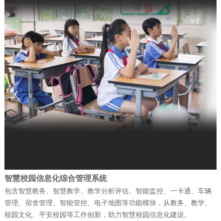
防）指挥信息化平台投入…
公司新闻
| 2025-12-19
富晋天维公司介绍
公司新闻
| 2025-12-15
捷报！富晋天维海军某部军舰演训信息化
平台顺利通过验收
公司新闻
| 2025-12-15
智慧校园信息化综合管理系统
赋能“东数西算” 筑就丝路算力底座——富
包含智慧教务、智慧教学、教学分析评估、智能监控、一卡通、车辆
管理、宿舍管理、智能管控、电子地图等功能模块，从教务、教学、
晋天维承建的新疆某…
校园文化、平安校园等工作创新，助力智慧校园信息化建设。