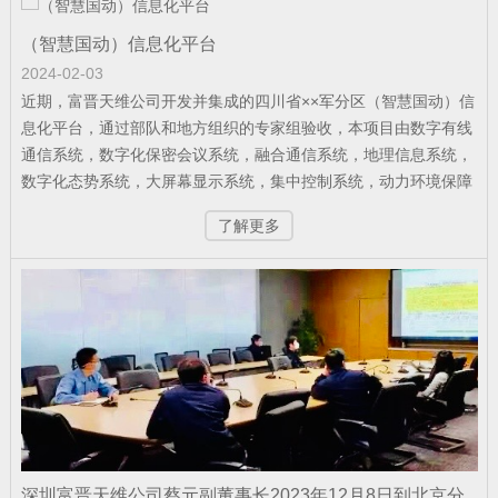
公司新闻
| 2026-05-21
（智慧国动）信息化平台
军队资产管理变革：从“静态账本”到“动态
2024-02-03
战力”
近期，富晋天维公司开发并集成的四川省××军分区（智慧国动）信
息化平台，通过部队和地方组织的专家组验收，本项目由数字有线
通信系统，数字化保密会议系统，融合通信系统，地理信息系统，
数字化态势系统，大屏幕显示系统，集中控制系统，动力环境保障
公司新闻
| 2026-02-07
系统等组成，该工程是四川省国防动员部门的示范项目，系统平台
捷报！富晋天维连续中标两个军队核心信
了解更多
的功能技术得到军队首长和地方领导的高度肯定。
息化项目
公司新闻
| 2026-01-13
武警综合指挥信息化平台成功试运行
公司新闻
| 2026-01-12
深圳富晋天维公司蔡元副董事长2023年12月8日到北京分