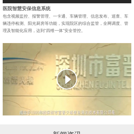
医院智慧安保信息系统
包含视频监控、报警管理、一卡通、车辆管理、信息发布、巡查、车
公司新闻
| 2026-02-07
辆违停检测、阳光厨房等功能，实现院区的综合监管，全网调度、管
捷报！富晋天维连续中标两个军队核心信
理及智能化应用，达到“四维一体”安全管控。
息化项目
公司新闻
| 2026-01-13
武警综合指挥信息化平台成功试运行
公司新闻
| 2026-01-12
科技赋能强军 ——深圳富晋天维信息通讯
技术有限公司承建解放…