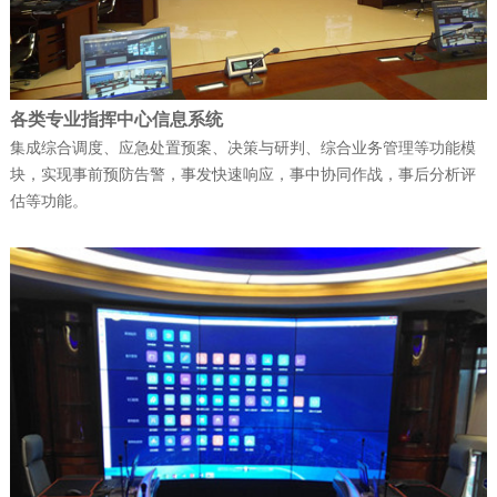
天维公司连续斩获多项…
公司新闻
| 2025-12-09
各类专业指挥中心信息系统
富晋天维承建的解放军某部数据中心动力
集成综合调度、应急处置预案、决策与研判、综合业务管理等功能模
块，实现事前预防告警，事发快速响应，事中协同作战，事后分析评
环境综合系统工程项目顺…
估等功能。
公司新闻
| 2026-05-21
军队资产管理变革：从“静态账本”到“动态
战力”
公司新闻
| 2026-02-07