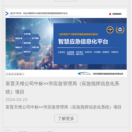
赋能“东数西算” 筑就丝路算力底座——富
晋天维承建的新疆某…
公司新闻
| 2025-12-11
科技赋能强军 屡创中标佳绩——深圳富晋
天维公司连续斩获多项…
富晋天维公司中标××市应急管理局（应急指挥信息化系
公司新闻
| 2025-12-09
统）项目
富晋天维承建的解放军某部数据中心动力
2024-03-23
环境综合系统工程项目顺…
富晋天维公司中标××市应急管理局（应急指挥信息化系统）项目
了解更多