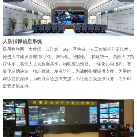
富晋天维公司介绍
公司新闻
| 2025-12-15
捷报！富晋天维海军某部军舰演训信息化
人防指挥信息系统
平台顺利通过验收
采用物联网、大数据、云计算、5G、区块链、人工智能等前沿技术，
推进人防建设管理“数字化、网络化、智能化”，构建统一、高效人防指
挥体系，实现人防大数据共享、物联感知预警、一体化协同指挥、智
能化辅助决策、精准疏散、精准防护，为战时指挥提供支撑，为平时
公司新闻
| 2025-12-15
训练提供保障，为政府应急提供支援，为社会公众提供服务，为平时
赋能“东数西算” 筑就丝路算力底座——富
监管提供支持。
晋天维承建的新疆某…
公司新闻
| 2025-12-11
科技赋能强军 屡创中标佳绩——深圳富晋