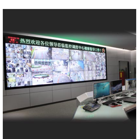
公司新闻
| 2025-12-11
科技赋能强军 屡创中标佳绩——深圳富晋
天维公司连续斩获多项…
公司新闻
| 2025-12-09
富晋天维承建的解放军某部数据中心动力
环境综合系统工程项目顺…
公司新闻
| 2026-05-21
军队资产管理变革：从“静态账本”到“动态
战力”