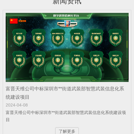
新闻资讯
公司新闻
| 2025-12-22
富晋天维公司承建某地智慧国防动员（人
防）指挥信息化平台投入…
公司新闻
| 2025-12-19
富晋天维公司介绍
公司新闻
| 2025-12-15
富晋天维公司中标深圳市**街道武装部智慧武装信息化系
捷报！富晋天维海军某部军舰演训信息化
统建设项目
2024-04-08
平台顺利通过验收
富晋天维公司中标深圳市**街道武装部智慧武装信息化系统建设项
目
公司新闻
| 2025-12-15
了解更多